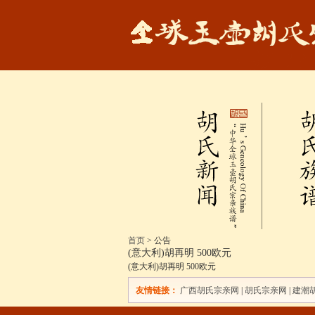
首页
>
公告
(意大利)胡再明 500欧元
(意大利)胡再明 500欧元
友情链接：
广西胡氏宗亲网
|
胡氏宗亲网
|
建潮