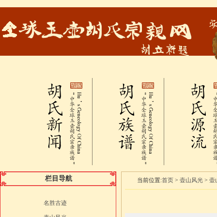
栏目导航
当前位置:
首页
>
壶山风光
>
壶
名胜古迹