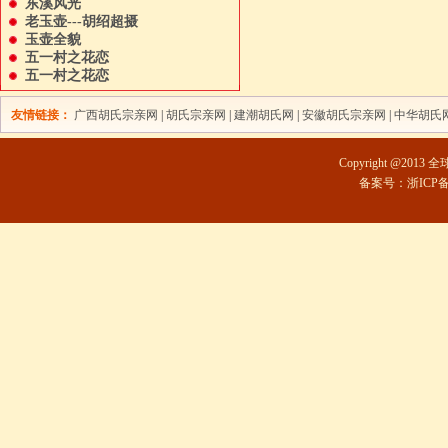
东溪风光
老玉壶---胡绍超摄
玉壶全貌
五一村之花恋
五一村之花恋
友情链接：
广西胡氏宗亲网
|
胡氏宗亲网
|
建潮胡氏网
|
安徽胡氏宗亲网
|
中华胡氏
Copyright @2013 
备案号：浙ICP备