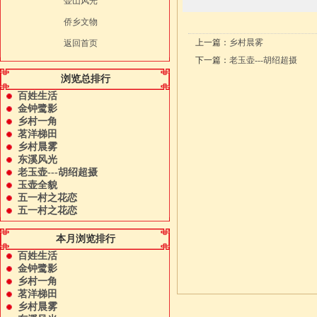
壶山风光
侨乡文物
上一篇：
乡村晨雾
返回首页
下一篇：
老玉壶---胡绍超摄
浏览总排行
百姓生活
金钟鹭影
乡村一角
茗洋梯田
乡村晨雾
东溪风光
老玉壶---胡绍超摄
玉壶全貌
五一村之花恋
五一村之花恋
本月浏览排行
百姓生活
金钟鹭影
乡村一角
茗洋梯田
乡村晨雾