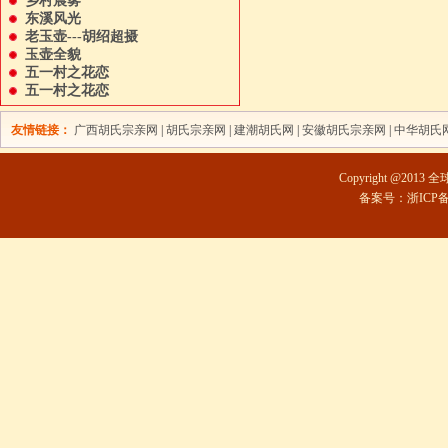
乡村晨雾
东溪风光
老玉壶---胡绍超摄
玉壶全貌
五一村之花恋
五一村之花恋
友情链接：
广西胡氏宗亲网
|
胡氏宗亲网
|
建潮胡氏网
|
安徽胡氏宗亲网
|
中华胡氏
Copyright @2013 
备案号：浙ICP备