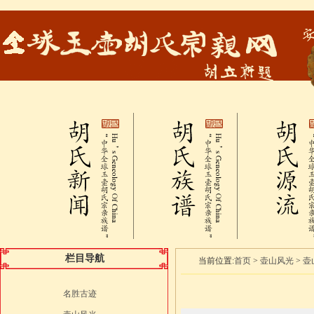
栏目导航
当前位置:
首页
>
壶山风光
>
壶
名胜古迹