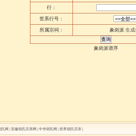
行：
世系行号：
所属宗祠：
象岗派
生成
象岗派谱序
胡氏网
|
安徽胡氏宗亲网
|
中华胡氏网
|
世界胡氏宗亲
|